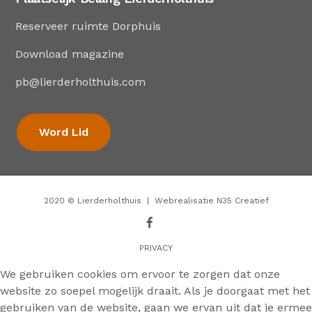
Reserveer ruimte Dorphuis
Download magazine
pb@lierderholthuis.com
Word Lid
2020 ©
Lierderholthuis
| Webrealisatie
N35 Creatief
PRIVACY
We gebruiken cookies om ervoor te zorgen dat onze
website zo soepel mogelijk draait. Als je doorgaat met het
gebruiken van de website, gaan we ervan uit dat je ermee